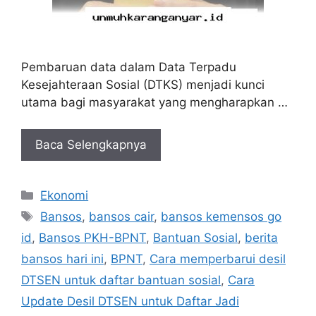
Pembaruan data dalam Data Terpadu
Kesejahteraan Sosial (DTKS) menjadi kunci
utama bagi masyarakat yang mengharapkan …
Baca Selengkapnya
Kategori
Ekonomi
Tag
Bansos
,
bansos cair
,
bansos kemensos go
id
,
Bansos PKH-BPNT
,
Bantuan Sosial
,
berita
bansos hari ini
,
BPNT
,
Cara memperbarui desil
DTSEN untuk daftar bantuan sosial
,
Cara
Update Desil DTSEN untuk Daftar Jadi