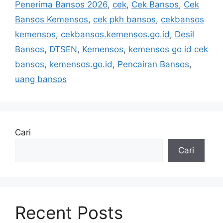
Penerima Bansos 2026
,
cek
,
Cek Bansos
,
Cek
Bansos Kemensos
,
cek pkh bansos
,
cekbansos
kemensos
,
cekbansos.kemensos.go.id
,
Desil
Bansos
,
DTSEN
,
Kemensos
,
kemensos go id cek
bansos
,
kemensos.go.id
,
Pencairan Bansos
,
uang bansos
Cari
Cari
Recent Posts