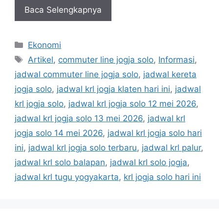
Baca Selengkapnya
Kategori
Ekonomi
Tag
Artikel
,
commuter line jogja solo
,
Informasi
,
jadwal commuter line jogja solo
,
jadwal kereta
jogja solo
,
jadwal krl jogja klaten hari ini
,
jadwal
krl jogja solo
,
jadwal krl jogja solo 12 mei 2026
,
jadwal krl jogja solo 13 mei 2026
,
jadwal krl
jogja solo 14 mei 2026
,
jadwal krl jogja solo hari
ini
,
jadwal krl jogja solo terbaru
,
jadwal krl palur
,
jadwal krl solo balapan
,
jadwal krl solo jogja
,
jadwal krl tugu yogyakarta
,
krl jogja solo hari ini