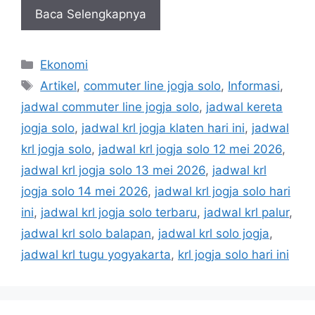
Baca Selengkapnya
Kategori
Ekonomi
Tag
Artikel
,
commuter line jogja solo
,
Informasi
,
jadwal commuter line jogja solo
,
jadwal kereta
jogja solo
,
jadwal krl jogja klaten hari ini
,
jadwal
krl jogja solo
,
jadwal krl jogja solo 12 mei 2026
,
jadwal krl jogja solo 13 mei 2026
,
jadwal krl
jogja solo 14 mei 2026
,
jadwal krl jogja solo hari
ini
,
jadwal krl jogja solo terbaru
,
jadwal krl palur
,
jadwal krl solo balapan
,
jadwal krl solo jogja
,
jadwal krl tugu yogyakarta
,
krl jogja solo hari ini